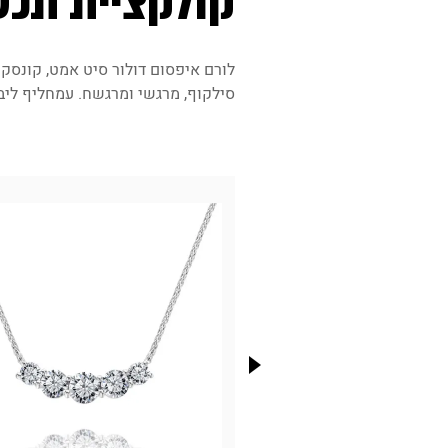
קולקציית תכש
לורם איפסום דולור סיט אמט, קונסקט
סילקוף, מרגשי ומרגשח. עמחליף ליב