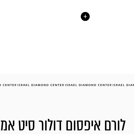
שרשרת תליון סוליטר קלאסי
טבעת אירוסין
לורם איפסום דולור סיט אמ