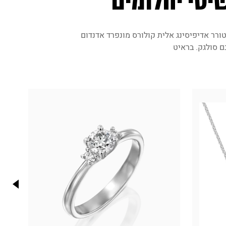
יטי יהלומים
ורר אדיפיסינג אלית קולורס מונפרד אדנדום
ם סולגק. בראיט