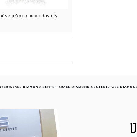
 יהלום אובלית זהב לבן
Royalty שרשרת ותליון יהלומים
ט