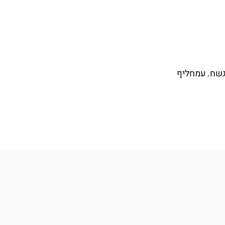
גשח. עמחליף