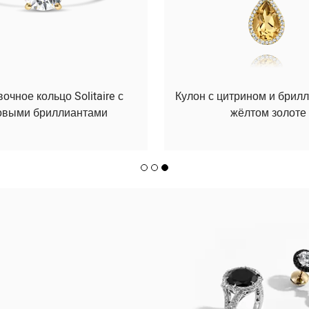
чное кольцо Solitaire с
Кулон с цитрином и брил
овыми бриллиантами
жёлтом золоте