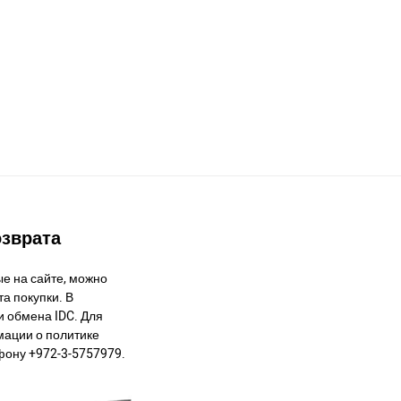
озврата
е на сайте, можно
а покупки. В
и обмена IDC. Для
ации о политике
фону +972-3-5757979.