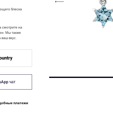
ющего блеска
а смотрите на
цен. Мы также
 ваш вкус.
country
sApp чат
добные платежи