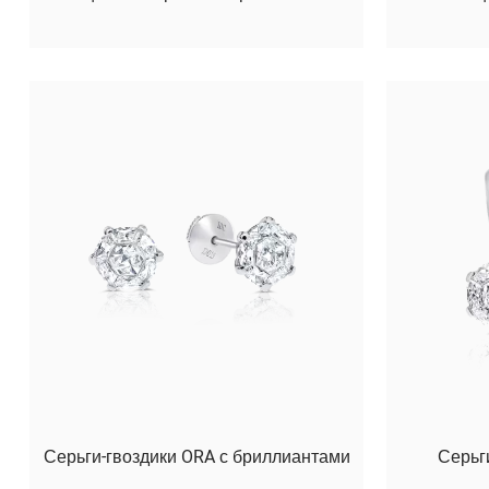
Серьги-гвоздики ORA с бриллиантами
Серьг