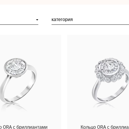
категория
о ORA с бриллиантами
Кольцо ORA с брилли