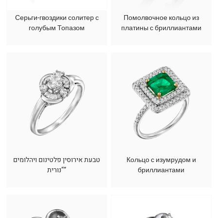
Серьги-гвоздики солитер с
Помолвочное кольцо из
голубым Топазом
платины с бриллиантами
טבעת אירוסין פלטינום ויהלומים
Кольцо с изумрудом и
“נורית”
бриллиантами