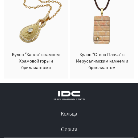
Кулон “Капли” с камнем
Кулон “Стена Плача” с
Храмовой горы и
Иерусалимским камнем и
бриллиантами
бриллиантом
Кольца
Серьги