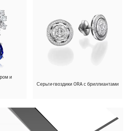
ром и
Серьги-гвоздики ORA с бриллиантами