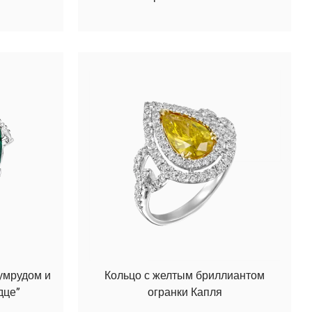
умрудом и
Кольцо с желтым бриллиантом
дце”
огранки Капля