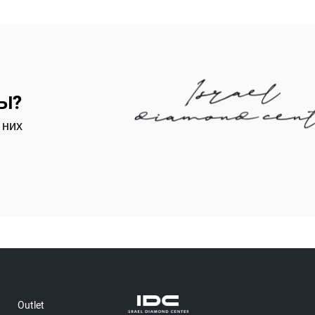
Ы?
 них
Outlet