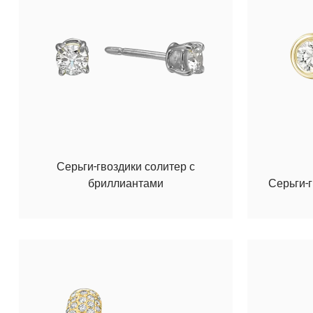
Серьги-гвоздики солитер с
бриллиантами
Серьги-