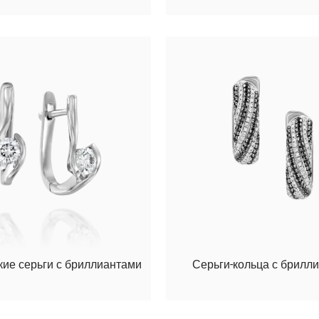
кие серьги с бриллиантами
Серьги-кольца с брилл