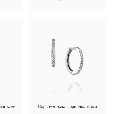
лиантами
Серьги-кольца с бриллиантами