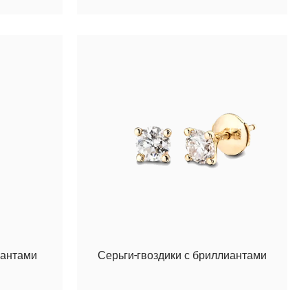
иантами
Серьги-гвоздики с бриллиантами