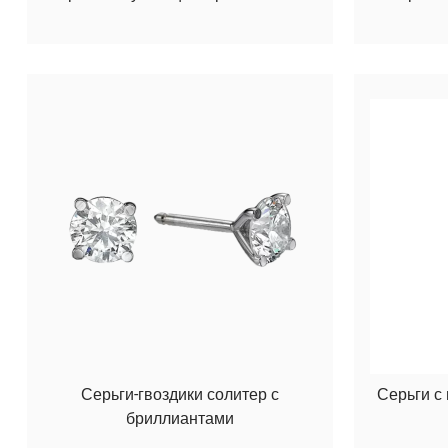
Серьги-гвоздики солитер с
Серьги с
бриллиантами