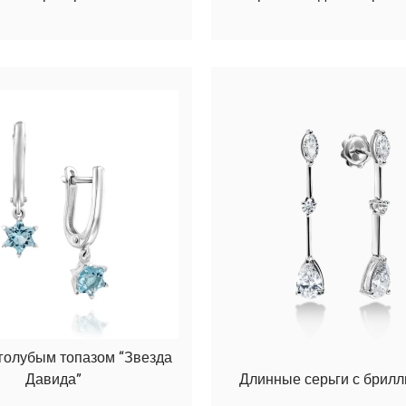
 голубым топазом “Звезда
Давида”
Длинные серьги с брил