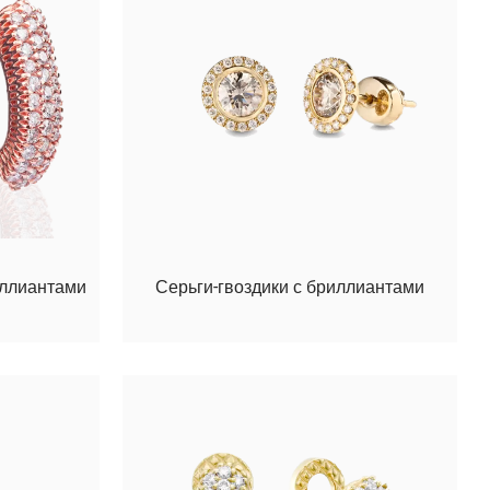
иллиантами
Серьги-гвоздики с бриллиантами