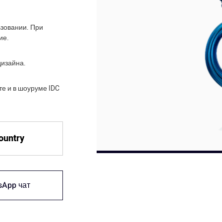
ьзовании. При
ие.
дизайна.
е и в шоуруме IDC
country
sApp чат