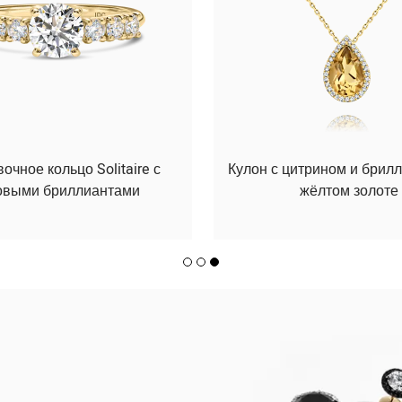
чное кольцо Solitaire с
Кулон с цитрином и брил
овыми бриллиантами
жёлтом золоте