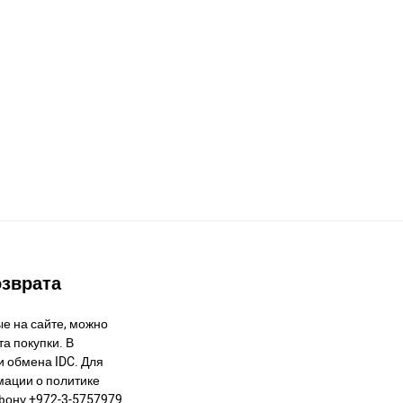
озврата
е на сайте, можно
а покупки. В
и обмена IDC. Для
ации о политике
фону +972-3-5757979.