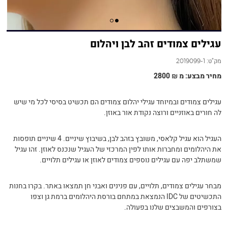
עגילים צמודים זהב לבן ויהלום
מק"ט:
2019099-1
מחיר מבצע: מ ₪ 2800
עגילים צמודים ובמיוחד עגילי יהלום צמודים הם תכשיט בסיסי לכל מי שיש
לה חורים באוזניים ורוצה נקודת אור באוזן.
העגיל הוא עגיל קלאסי, משובץ בזהב לבן, בשיבוץ שיניים. 4 שיניים תופסות
את היהלומים ומחברות אותו לפין המרכזי של העגיל שנכנס לאוזן. זהו עגיל
שמשתלב יפה עם עגילים נוספים צמודים לאוזן או עגילים תלויים.
מבחר עגילים צמודים, תלויים, עם פנינים ואבני חן תמצאו באתר. בקרו בחנות
התכשיטים של IDC הנמצאת במתחם בורסת היהלומים ברמת גן וצפו
בצורפים והמשבצים שלנו בפעולה.