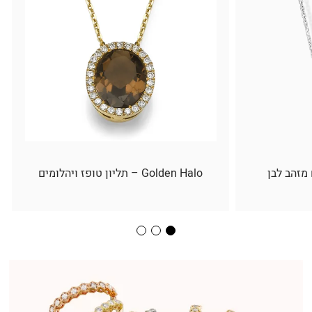
 מזהב לבן
Golden Halo – תליון טופז ויהלומים