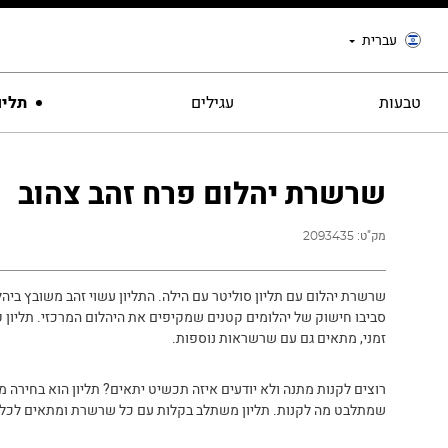
עברית
טבעות
עגילים
תליו
שרשרת יהלום פרח זהב צהוב
מק"ט:
2093435
שרשרת יהלום עם תליון סוליטר עם הילה. התליון עשוי זהב משובץ ביהל
סביבו חישוק של יהלומים קטנים שמקיפים את היהלום המרכזי. תליון ק
זמני, מתאים גם עם שרשראות נוספות.
רוצים לקנות מתנה ולא יודעים איזה תכשיט יתאים? תליון הוא בחירה מצ
שמתלבט מה לקנות. תליון משתלב בקלות עם כל שרשרת ומתאים לכל ס