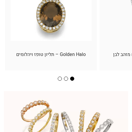
 מזהב לבן
Golden Halo – תליון טופז ויהלומים