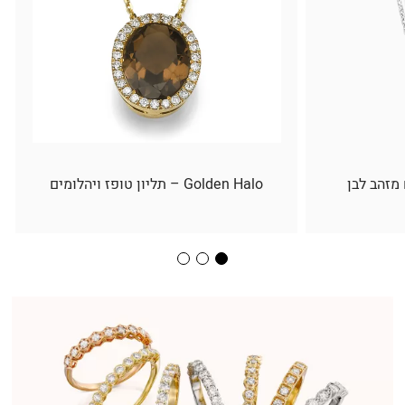
 מזהב לבן
Golden Halo – תליון טופז ויהלומים