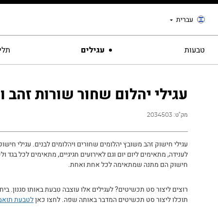
עברית
טבעות
עגילים
תליו
עגילי יהלום שחור שורות זהב ור
מק"ט:
2034503
עגילי חישוק זהב משובץ יהלומים שחורים ויהלומים לבנים. עגילי חישוק
לענידה, מתאימים ליום יום וגם לאירועים חגיגיים, מתאימים לכל בגד ולכ
חישוק הם מתנה שמתאימה לכל אחת ואחת.
רוצים ליצור סט תכשיטים? לעגילים אלו עוצבה טבעת באותו סגנון. בי
תוכלו ליצור סט תכשיטים המדבר באותה שפה. לחצו כאן
לטבעת תואמ