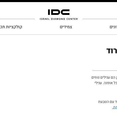
נים
צמידים
קולקציות תכ
וד
 הם עגילים נוחים
ל אופנה. עגילי
חד עם הטבעת
ת
.