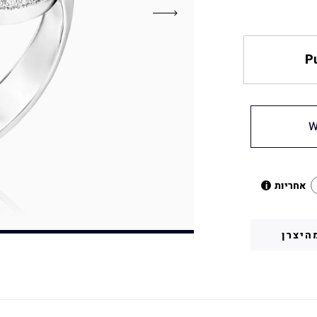
Pu
W
אחריות
i
היצרן