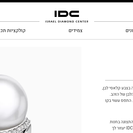
נים
צמידים
קולקציות תכ
 בצבע קלאסי לבן,
לבן של הזהב.
 התפס עשוי בקו
התצוגה בחנות
התכשטים של IDC הממוקמת במתחם בורסת היהלומים ברמת גן. צוות IDC יעזור לך