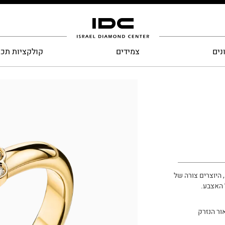
נים
צמידים
קולקציות תכ
 מוקף ב- 10 יהלומים קטנים, היוצרים צורה של
 האצבע.
ור הנזרק