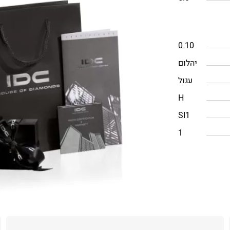
0.10
יהלום
עגול
H
SI1
1