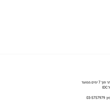
ניתן להחליף או להחזיר תכשיטים שניקנו באתר תוך 7 ימים ממועד
I
03-5