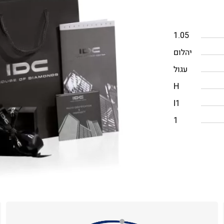
1.05
יהלום
עגול
H
I1
1