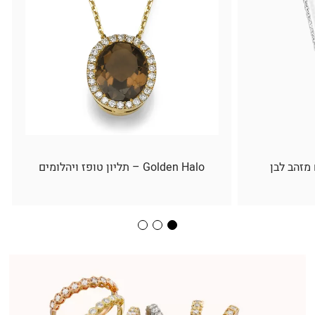
 מזהב לבן
Golden Halo – תליון טופז ויהלומים