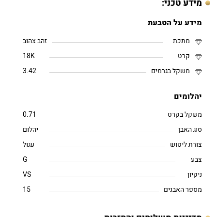
מידע טכני:
מידע על הטבעת
מתכת
זהב צהוב
קרט
18K
משקל בגרמים
3.42
יהלומים
משקל בקרט
0.71
סוג האבן
יהלום
צורת ליטוש
עגול
צבע
G
ניקיון
VS
מספר האבנים
15