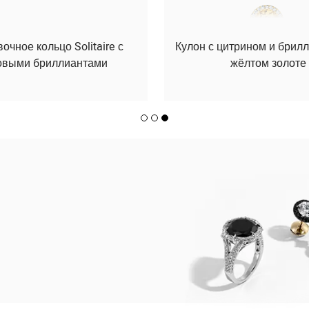
чное кольцо Solitaire с
Кулон с цитрином и брил
овыми бриллиантами
жёлтом золоте