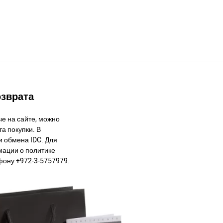
озврата
е на сайте, можно
а покупки. В
и обмена IDC. Для
ации о политике
фону +972-3-5757979.