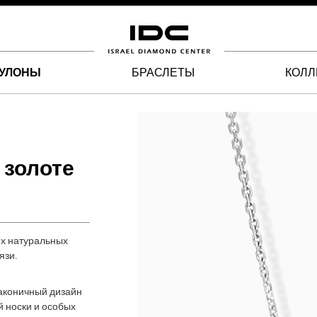
УЛОНЫ
БРАСЛЕТЫ
КОЛЛ
 золоте
ёх натуральных
язи.
лаконичный дизайн
 носки и особых