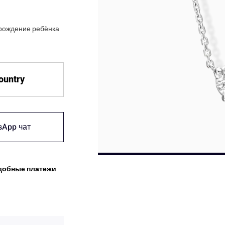
 рождение ребёнка
country
sApp чат
добные платежи