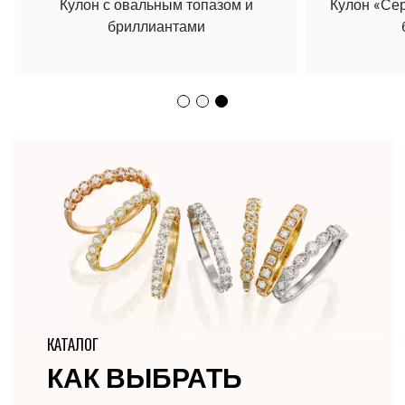
Кулон с овальным топазом и
Кулон «Се
бриллиантами
КАТАЛОГ
КАК ВЫБРАТЬ