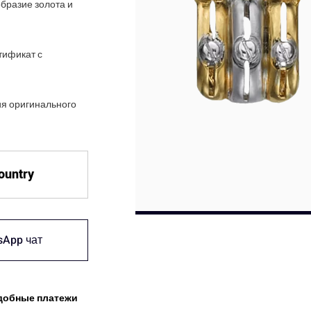
образие золота и
тификат с
ия оригинального
country
sApp чат
добные платежи