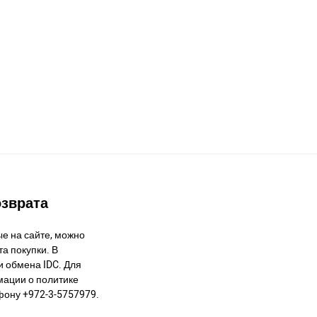
озврата
е на сайте, можно
а покупки. В
и обмена IDC. Для
ации о политике
фону +972-3-5757979.