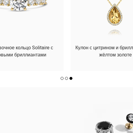
чное кольцо Solitaire с
Кулон с цитрином и брил
овыми бриллиантами
жёлтом золоте