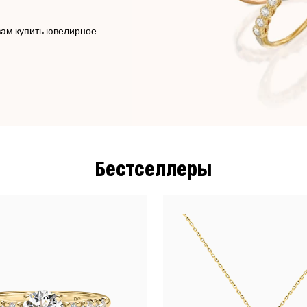
вам купить ювелирное
Бестселлеры