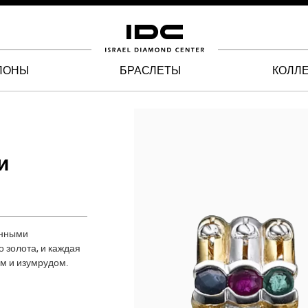
ЛОНЫ
БРАСЛЕТЫ
КОЛЛ
и
енными
 золота, и каждая
м и изумрудом.