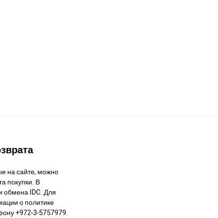
озврата
е на сайте, можно
а покупки. В
и обмена IDC. Для
ации о политике
фону +972-3-5757979.