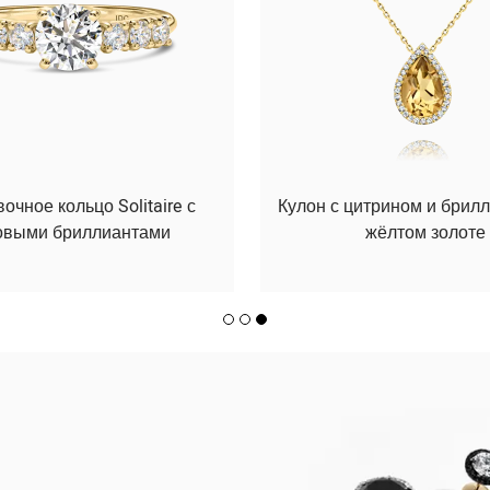
чное кольцо Solitaire с
Кулон с цитрином и брил
овыми бриллиантами
жёлтом золоте