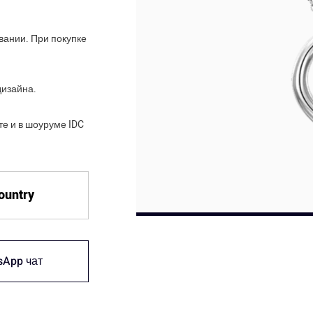
вании. При покупке
дизайна.
е и в шоуруме IDC
country
sApp чат