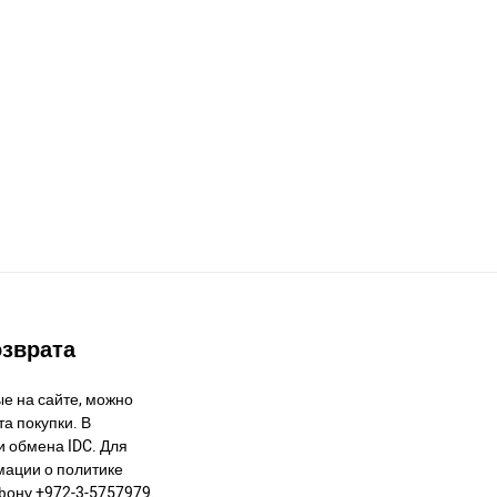
озврата
е на сайте, можно
а покупки. В
и обмена IDC. Для
ации о политике
фону +972-3-5757979.