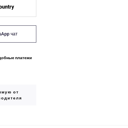
country
sApp чат
добные платежи
ямую от
водителя