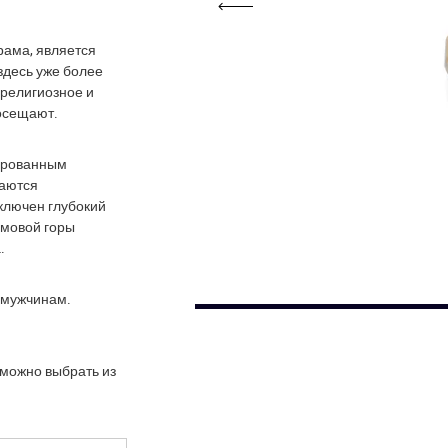
рама, является
здесь уже более
 религиозное и
посещают.
ированным
даются
ключен глубокий
амовой горы
.
 мужчинам.
 можно выбрать из