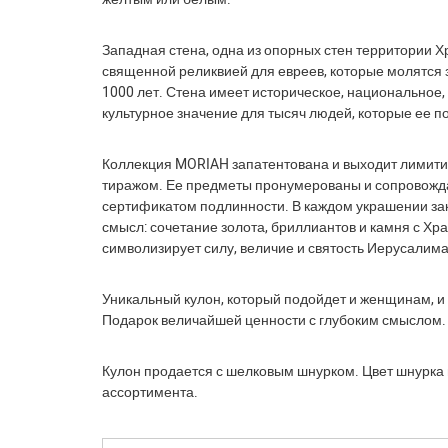
Западная стена, одна из опорных стен территории Х
священной реликвией для евреев, которые молятся 
1000 лет. Стена имеет историческое, национальное,
культурное значение для тысяч людей, которые ее 
Коллекция MORIAH запатентована и выходит лимит
тиражом. Ее предметы пронумерованы и сопровож
сертификатом подлинности. В каждом украшении за
смысл: сочетание золота, бриллиантов и камня с Хр
символизирует силу, величие и святость Иерусалима
Уникальный кулон, который подойдет и женщинам, и
Подарок величайшей ценности с глубоким смыслом.
Кулон продается с шелковым шнурком. Цвет шнурка
ассортимента.