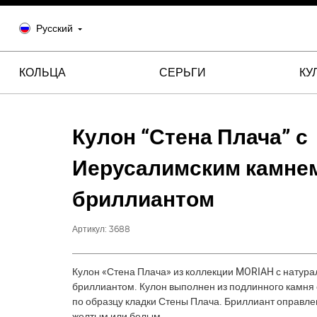
Русский
КОЛЬЦА
СЕРЬГИ
КУ
Кулон “Стена Плача” с
Иерусалимским камне
бриллиантом
Артикул:
3688
Кулон «Стена Плача» из коллекции MORIAH с натур
бриллиантом. Кулон выполнен из подлинного камня
по образцу кладки Стены Плача. Бриллиант оправле
желтым или белым.