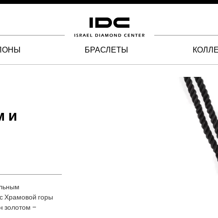
ЛОНЫ
БРАСЛЕТЫ
КОЛЛ
м и
альным
 с Храмовой горы
н золотом –