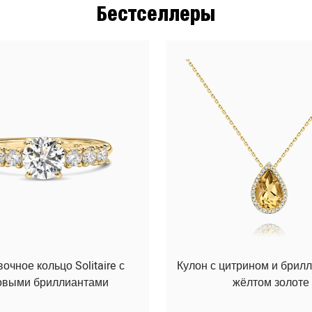
Бестселлеры
чное кольцо Solitaire с
Кулон с цитрином и брил
овыми бриллиантами
жёлтом золоте