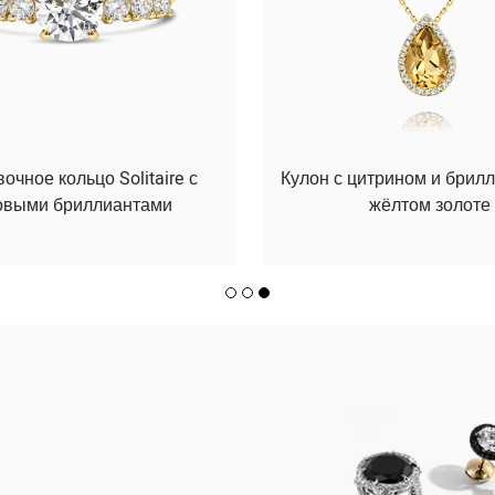
чное кольцо Solitaire с
Кулон с цитрином и брил
овыми бриллиантами
жёлтом золоте