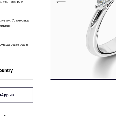
, желтого или
 нему. Установка
иллиант
ольца один раз в
country
sApp чат