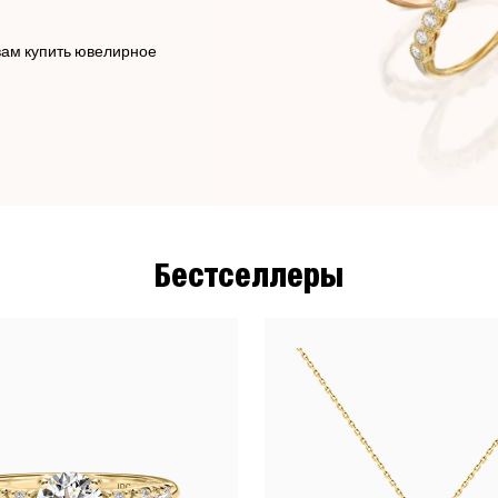
вам купить ювелирное
Бестселлеры