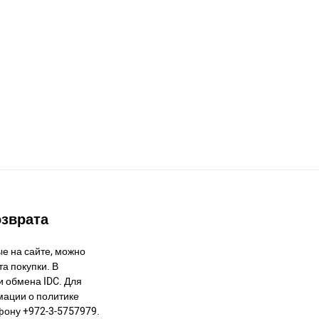
озврата
е на сайте, можно
а покупки. В
и обмена IDC. Для
ации о политике
фону +972-3-5757979.