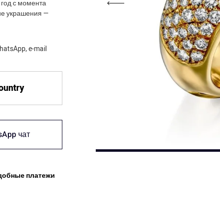
 год с момента
ние украшения —
atsApp, e-mail
country
sApp чат
добные платежи