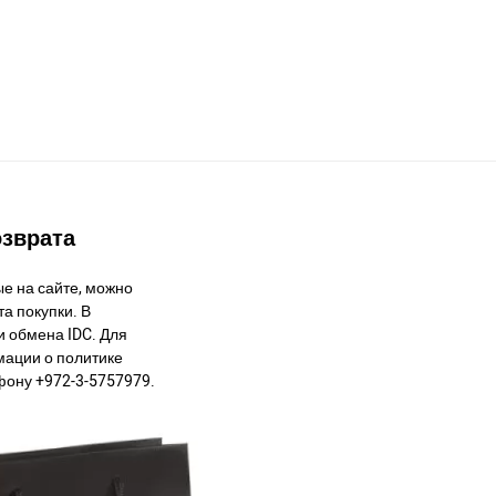
озврата
е на сайте, можно
а покупки. В
и обмена IDC. Для
ации о политике
фону +972-3-5757979.