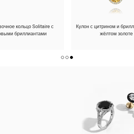
чное кольцо Solitaire с
Кулон с цитрином и брил
овыми бриллиантами
жёлтом золоте