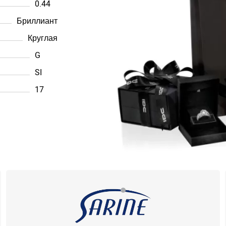
0.44
Бриллиант
Круглая
G
SI
17