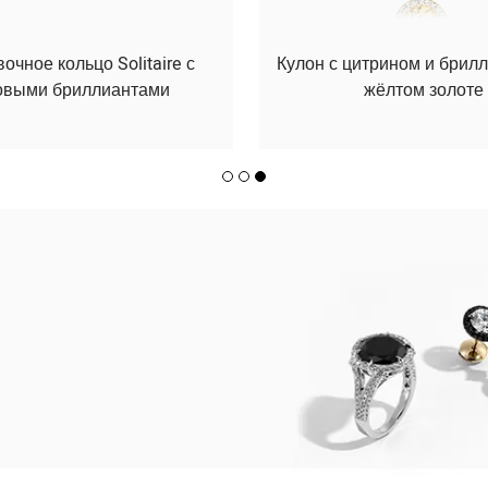
чное кольцо Solitaire с
Кулон с цитрином и брил
овыми бриллиантами
жёлтом золоте