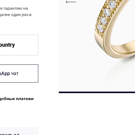
те гарантию на
далее один раз в
country
sApp чат
добные платежи
ямую от