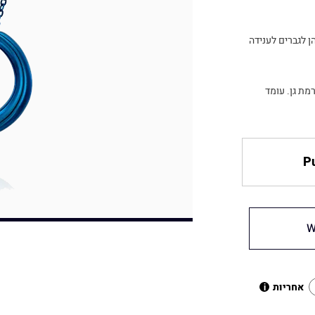
ן לגברים לענידה
 היהלומים ברמת גן. עומד
Pu
W
אחריות
i