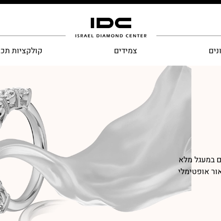
נים
צמידים
קולקציות תכ
לומים במעגל מלא
ור אופטימלי