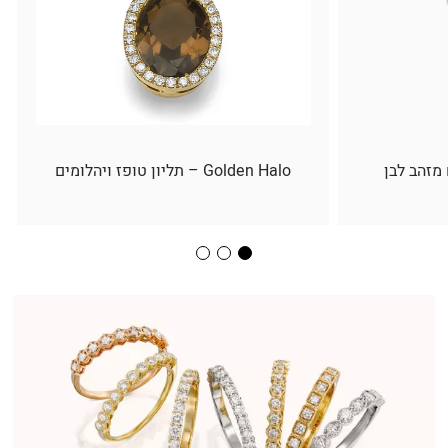
 מזהב לבן
Golden Halo – תליון טופז ויהלומים