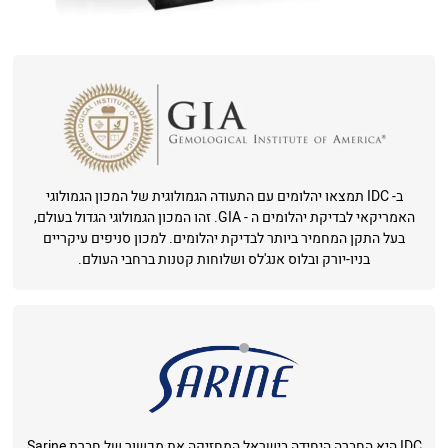
ב- IDC תמצאו יהלומים עם התעודה הגמולוגית של המכון הגמולוגי
האמריקאי לבדיקת יהלומים ה - GIA. זהו המכון הגמולוגי הגדול בעולם,
בעל התקן המחמיר ביותר לבדיקת יהלומים. למכון סניפים עיקריים
בניו-יורק ובלוס אנג'לס ושלוחות קטנות ברחבי העולם.
IDC היא החברה היחידה בישראל המחזיקה את מכשור של חברת Sarine