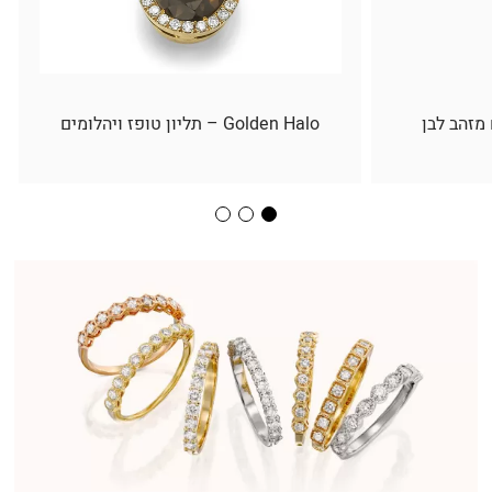
 מזהב לבן
Golden Halo – תליון טופז ויהלומים