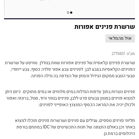
שרשרת פנינים אפורות
אזל מהמלאי
מק"ט:
2175631
שרשרת פנינים קלאסית של פנינים אפורות שוות בגודלן. טוויסט על שרשרת
הפנינים הקלאסיות בצבע לבן. לפנינים צבע אפור פלדה כסוף, צבע ייחודי,
טבעי הנובע ממקום הגידול והמזון של הצדפה בה גדלה הפנינה.
פנינים נוצרות בתוך צדפות הגדלות במים מלוחים או במים מתוקים. כיום ניתן
למצוא פנינים במגוון צבעים פרט ללבן, פנינים בגווני ורוד, סגול, ברונזה ואפור
ולכולן יהיה את המראה הכסוף המנצנץ האופייני לפנינים.
תליוני פנינים נוספים, עגילים עם פנינים ושרשרות פנינים תוכלו למצוא
באתר וכן באולם התצוגה של חנות התכשיטים של IDC במתחם בורסת
היהלומים ברמת גן.