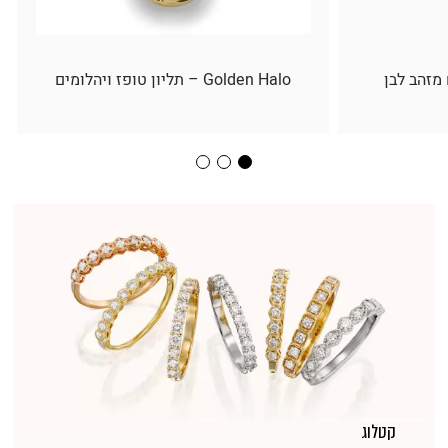
 מזהב לבן
Golden Halo – תליון טופז ויהלומים
קטלוג