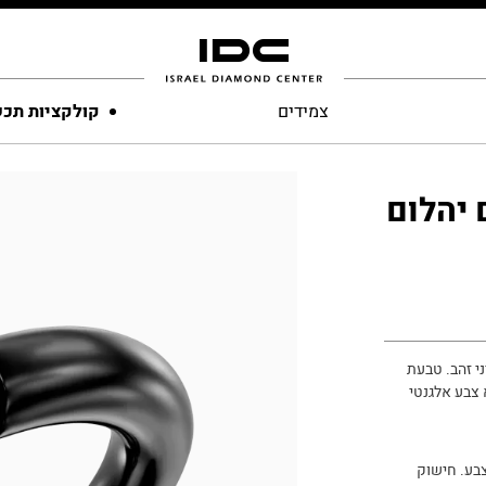
צמידים
קולקציות תכ
יהלום
י זהב. טבעת
 צבע אלגנטי
בע. חישוק