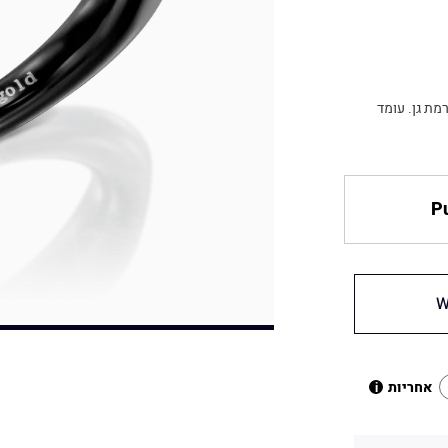
 היהלומים ברמת גן. עומד
Pu
W
אחריות
i