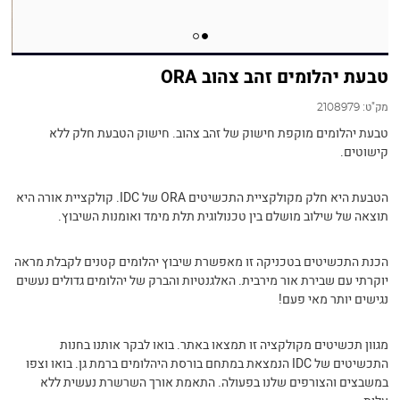
טבעת יהלומים זהב צהוב ORA
מק"ט:
2108979
טבעת יהלומים מוקפת חישוק של זהב צהוב. חישוק הטבעת חלק ללא
קישוטים.
הטבעת היא חלק מקולקציית התכשיטים ORA של IDC. קולקציית אורה היא
תוצאה של שילוב מושלם בין טכנולוגית תלת מימד ואומנות השיבוץ.
הכנת התכשיטים בטכניקה זו מאפשרת שיבוץ יהלומים קטנים לקבלת מראה
יוקרתי עם שבירת אור מירבית. האלגנטיות והברק של יהלומים גדולים נעשים
נגישים יותר מאי פעם!
מגוון תכשיטים מקולקציה זו תמצאו באתר. בואו לבקר אותנו בחנות
התכשיטים של IDC הנמצאת במתחם בורסת היהלומים ברמת גן. בואו וצפו
במשבצים והצורפים שלנו בפעולה. התאמת אורך השרשרת נעשית ללא