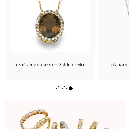
 מזהב לבן
Golden Halo – תליון טופז ויהלומים