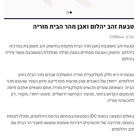
טבעת זהב יהלום ואבן מהר הבית מוריה
מק"ט:
2136644
טבעת זהב משובצת באבן מהר הבית מוקפת בחישוק זהב משובצת במרכזה
ביהלום. חישוק הטבעת מסתיים במעין מגילה מגולגלת המשובצת משני צידיה
ביהלום.
טבעת זו היא חלק מקולקציית מוריה המשלבת אבנים מהר הבית בזהב
ויהלומים. ייחודן של האבנים שהן מגיעות מפרוייקט סינון העפר שהוצא מהר
הבית. כשאתם עונדים תכשיט מקולקציית מוריה אתם נושאים אתכם פיסה
מהמקום הקדוש ביותר, מהעיר הקדושה ירושלים. פטנט ייחודי, מקורי, רק
לתכשיטי מוריה.
באולם התצוגה בחנות IDC הנמצאת במתחם בורסת היהלומים, תוכלו לצפות
בתצוגה מרהיבה של תכשיטים ויצירות אומנות שנעשו מאבני הר הבית עם
זהב ויהלומים.