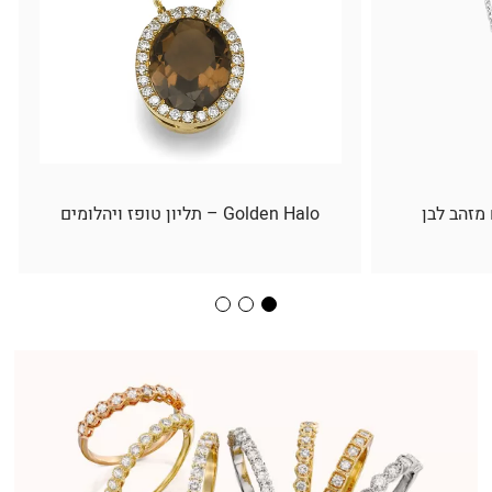
 מזהב לבן
Golden Halo – תליון טופז ויהלומים