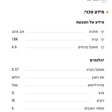
מידע טכני:
מידע על הטבעת
מתכת
זהב צהוב
קרט
18K
משקל בגרמים
6.6
יהלומים
משקל בקרט
0.37
סוג האבן
יהלום
צורת ליטוש
עגול
צבע
G
ניקיון
SI
מספר האבנים
6