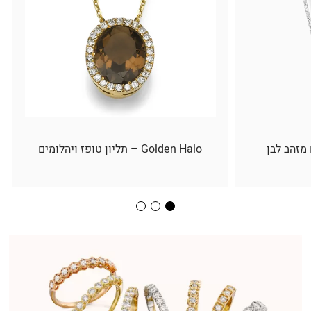
 מזהב לבן
Golden Halo – תליון טופז ויהלומים