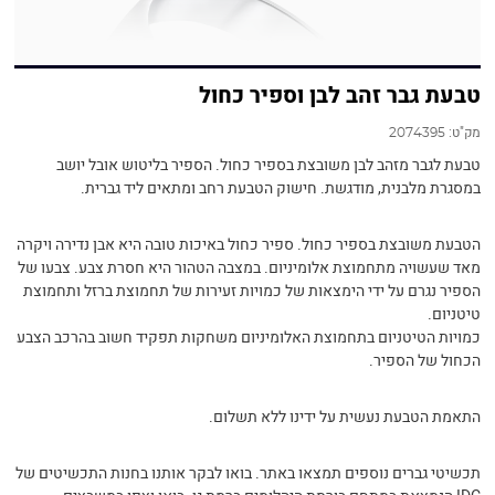
טבעת גבר זהב לבן וספיר כחול
מק"ט:
2074395
טבעת לגבר מזהב לבן משובצת בספיר כחול. הספיר בליטוש אובל יושב
במסגרת מלבנית, מודגשת. חישוק הטבעת רחב ומתאים ליד גברית.
הטבעת משובצת בספיר כחול. ספיר כחול באיכות טובה היא אבן נדירה ויקרה
מאד שעשויה מתחמוצת אלומיניום. במצבה הטהור היא חסרת צבע. צבעו של
הספיר נגרם על ידי הימצאות של כמויות זעירות של תחמוצת ברזל ותחמוצת
טיטניום.
כמויות הטיטניום בתחמוצת האלומיניום משחקות תפקיד חשוב בהרכב הצבע
הכחול של הספיר.
התאמת הטבעת נעשית על ידינו ללא תשלום.
תכשיטי גברים נוספים תמצאו באתר. בואו לבקר אותנו בחנות התכשיטים של