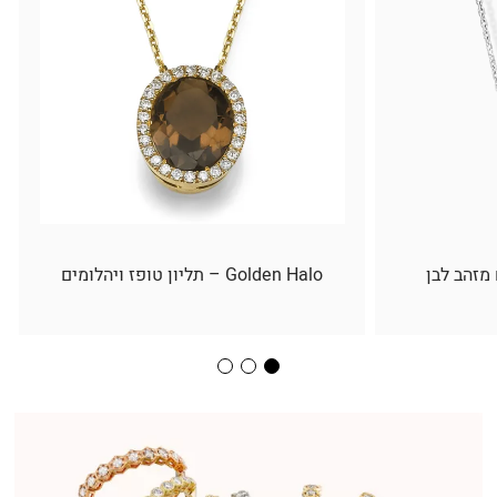
 מזהב לבן
Golden Halo – תליון טופז ויהלומים