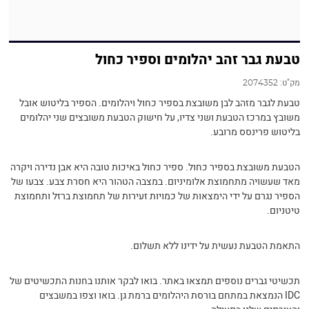
טבעת גבר זהב יהלומים וספיר כחול
מק"ט:
2074352
טבעת לגבר מזהב לבן משובצת בספיר כחול ויהלומים. הספיר בליטוש אובל
משובץ במרכז הטבעת ושני צדיו, על חישוק הטבעת משובצים שני יהלומים
בליטוש פרינסס מרובע.
הטבעת משובצת בספיר כחול. ספיר כחול באיכות טובה היא אבן נדירה ויקרה
מאד שעשויה מתחמוצת אלומיניום. במצבה הטהור היא חסרת צבע. צבעו של
הספיר נגרם על ידי הימצאות של כמויות זעירות של תחמוצת ברזל ותחמוצת
טיטניום.
התאמת הטבעת נעשית על ידינו ללא תשלום.
תכשיטי גברים נוספים תמצאו באתר. בואו לבקר אותנו בחנות התכשיטים של
IDC הנמצאת במתחם בורסת היהלומים ברמת גן. בואו וצפו במשבצים