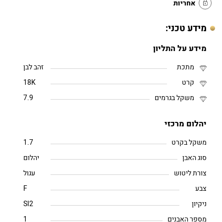
אחריות
מידע טכני:
מידע על התליון
מתכת
זהב לבן
קרט
18K
משקל בגרמים
7.9
יהלום מרכזי
משקל בקרט
1.7
סוג האבן
יהלום
צורת ליטוש
עגול
צבע
F
ניקיון
SI2
מספר האבנים
1