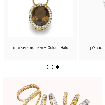
 מזהב לבן
Golden Halo – תליון טופז ויהלומים