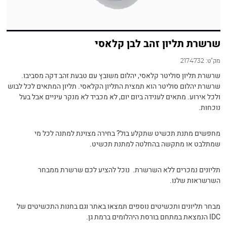
שרשרת תליון זהב לבן קלאסי
מק"ט:
2174732
שרשרת תליון סוליטר קלאסי, יהלום משובץ עם טבעת זהב דקה מסביבו.
שרשרת יהלום סוליטר הוא תמצית התליון הקלאסי. תליון המתאים לכל לבוש
ולכל אירוע. מתאים לענידה ביום יום, לא מכביד לא מנקר עיניים אבל בעל
נוכחות.
מחפשים מתנת תכשיט שתקלע בול? בחירה מצוינת למתנה לכל מי
שמתלבט או מתקשה בהחלטה למתנת תכשיט.
תליונים נמכרים ללא השרשרת. נוכל להציע לכם שרשרת ממבחר
השרשראות שלנו.
מבחר תליונים ותכשיטים נוספים תמצאו באתר וגם בחנות התכשיטים של
IDC הנמצאת במתחם בורסת היהלומים ברמת גן.