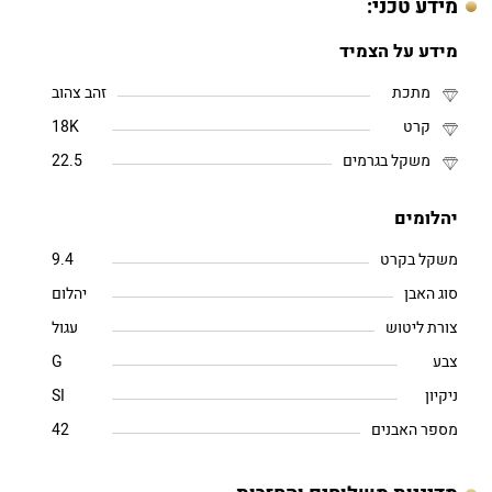
מידע טכני:
מידע על הצמיד
מתכת
זהב צהוב
קרט
18K
משקל בגרמים
22.5
יהלומים
משקל בקרט
9.4
סוג האבן
יהלום
צורת ליטוש
עגול
צבע
G
ניקיון
SI
מספר האבנים
42