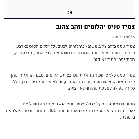
צמיד טניס יהלומים וזהב צהוב
מק"ט:
2015381
צמיד טניס בזהב צהוב משובץ ביהלומים לבנים. כל יהלום תפוס בארבע
שיניים רבועות. צמיד טניס הוא תכשיט שמתאים לכל אחת, נוח לענידה,
תמיד יפה ותמיד באופנה.
צמיד טניס קלאסי עשוי מחוליות משובצות ביהלומים. מבנה החוליות, נותן
לצמיד את הגמישות ועמידות בפני התפרקות. לצמידי טניס יש בדרך כלל
סגירה כפולה למניעת פתיחה לא רצויה.
מחפשים מתנה שתקלע בול? צמיד טניס הוא הימור בטוח שכל אחד
יאהב. מבחר צמידי טניס תמצאו באתר ובחנות IDC במתחם בורסת היהלומים
ברמת גן.