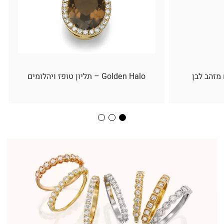
 מזהב לבן
Golden Halo – תליון טופז ויהלומים