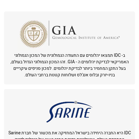
ב- IDC תמצאו יהלומים עם התעודה הגמולוגית של המכון הגמולוגי
האמריקאי לבדיקת יהלומים ה - GIA. זהו המכון הגמולוגי הגדול בעולם,
בעל התקן המחמיר ביותר לבדיקת יהלומים. למכון סניפים עיקריים
בניו-יורק ובלוס אנג'לס ושלוחות קטנות ברחבי העולם.
IDC היא החברה היחידה בישראל המחזיקה את מכשור של חברת Sarine