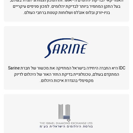
האמריקאי לבדיקת יהלומים ה - GIA. זהו המכון הגמולוגי הגדול בעולם,
בעל התקן המחמיר ביותר לבדיקת יהלומים. למכון סניפים עיקריים
בניו-יורק ובלוס אנג'לס ושלוחות קטנות ברחבי העולם.
IDC היא החברה היחידה בישראל המחזיקה את מכשור של חברת Sarine
המתקדם בעולם, טכנולוגיית בדיקת החזר האור של היהלום לדיוק
מקסימלי בהגדרת איכות היהלום.