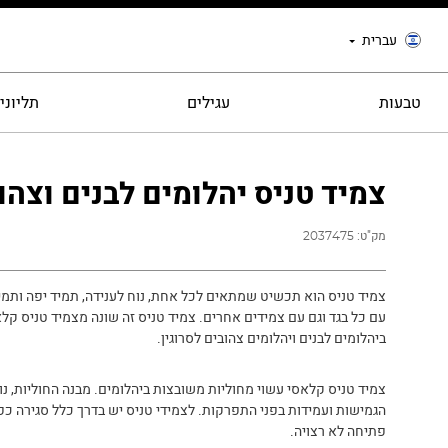
עברית
טבעות
עגילים
תליוני
צמיד טניס יהלומים לבנים וצהו
מק"ט:
2037475
צמיד טניס הוא תכשיט שמתאים לכל אחת, נוח לענידה, תמיד יפה ותמ
עם כל בגד וגם עם צמידים אחרים. צמיד טניס זה שונה מצמיד טניס קל
ביהלומים לבנים ויהלומים צהובים לסרוגין.
צמיד טניס קלאסי עשוי מחוליות משובצות ביהלומים. מבנה החוליות, נו
הגמישות ועמידות בפני התפרקות. לצמידי טניס יש בדרך כלל סגירה כפ
פתיחה לא רצויה.