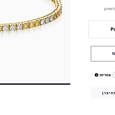
Pu
W
אחריות
i
היצרן