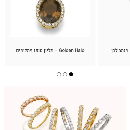
 מזהב לבן
Golden Halo – תליון טופז ויהלומים