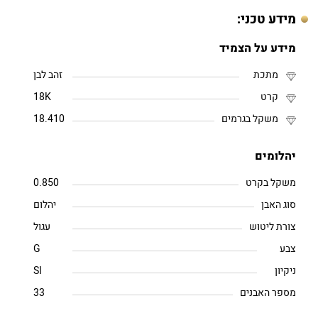
מידע טכני:
מידע על הצמיד
מתכת
זהב לבן
קרט
18K
משקל בגרמים
18.410
יהלומים
משקל בקרט
0.850
סוג האבן
יהלום
צורת ליטוש
עגול
צבע
G
ניקיון
SI
מספר האבנים
33