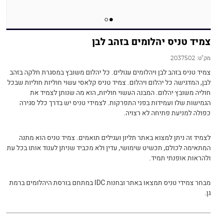
צמיד טניס יהלומים בזהב לבן
מק"ט:
2037502
צמיד טניס בזהב לבן ויהלומים עגולים. כל יהלום משובץ במסגרת חלקה בזהב
לבן, המדגישה כל יהלום ויהלום. צמיד טניס קלאסי עשוי חוליות חוליות שבכל
חוליה משובץ יהלום. המבנה העשוי חוליות, הוא מה שנותן לצמיד את
הגמישות שלו ועמידות בפני התפרקות. לצמידי טניס יש בדרך כלל סגירה
כפולה למניעת פתיחה לא רצויה.
לצמיד זה ניתן למצוא באתר תליון ועגילים תואמים. צמיד טניס הוא מתנה
המתאימה לכולם, תכשיט שימושי, עדין ולא מכביד שניתן לענוד אותו בכל עת
ולהראות אופנתי תמיד.
מבחר צמידי טניס תמצאו באתר ובחנות IDC במתחם בורסת היהלומים ברמת
גן.