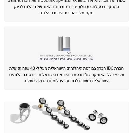
IDC היא החברה היחידה בישראל המחזיקה את מכשור של חברת Sarine
המתקדם בעולם, טכנולוגיית בדיקת החזר האור של היהלום לדיוק
מקסימלי בהגדרת איכות היהלום.
חברת IDC חברה בבורסת היהלומים הישראלית מעל ל- 40 שנה ופועלת
על פי כללי האתיקה של בורסת היהלומים הישראלית. בורסת היהלומים
הישראלית נחשבת לבורסת היהלומים הגדולה בעולם.