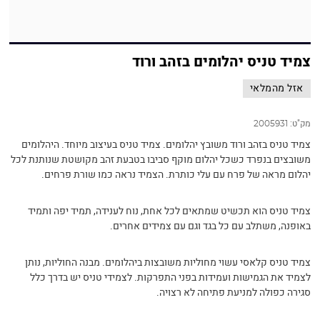
צמיד טניס יהלומים בזהב ורוד
אזל מהמלאי
מק"ט:
2005931
צמיד טניס בזהב ורוד משובץ יהלומים. צמיד טניס בעיצוב מיוחד. היהלומים
משובצים בנפרד כשכל יהלום מוקף סביבו בטבעת זהב מקושטת שנותנת לכל
יהלום מראה של פרח עם עלי כותרת. הצמיד נראה כמו שורת פרחים.
צמיד טניס הוא תכשיט שמתאים לכל אחת, נוח לענידה, תמיד יפה ותמיד
באופנה, משתלב עם כל בגד וגם עם צמידים אחרים.
צמיד טניס קלאסי עשוי מחוליות משובצות ביהלומים. מבנה החוליות, נותן
לצמיד את הגמישות ועמידות בפני התפרקות. לצמידי טניס יש בדרך כלל
סגירה כפולה למניעת פתיחה לא רצויה.