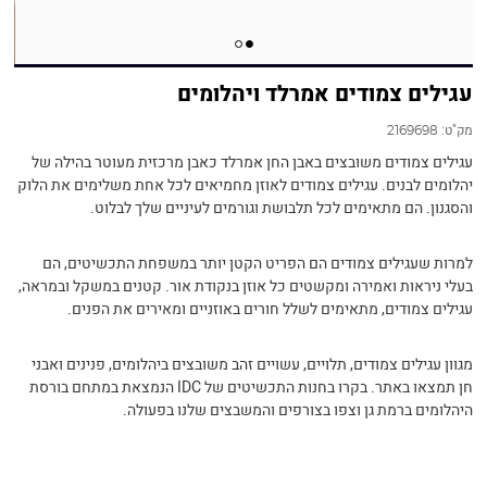
עגילים צמודים אמרלד ויהלומים
מק"ט:
2169698
עגילים צמודים משובצים באבן החן אמרלד כאבן מרכזית מעוטר בהילה של
יהלומים לבנים. עגילים צמודים לאוזן מחמיאים לכל אחת משלימים את הלוק
והסגנון. הם מתאימים לכל תלבושת וגורמים לעיניים שלך לבלוט.
למרות שעגילים צמודים הם הפריט הקטן יותר במשפחת התכשיטים, הם
בעלי ניראות ואמירה ומקשטים כל אוזן בנקודת אור. קטנים במשקל ובמראה,
עגילים צמודים, מתאימים לשלל חורים באוזניים ומאירים את הפנים.
מגוון עגילים צמודים, תלויים, עשויים זהב משובצים ביהלומים, פנינים ואבני
חן תמצאו באתר. בקרו בחנות התכשיטים של IDC הנמצאת במתחם בורסת
היהלומים ברמת גן וצפו בצורפים והמשבצים שלנו בפעולה.