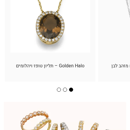
 מזהב לבן
Golden Halo – תליון טופז ויהלומים