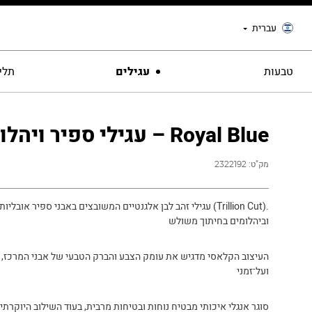
עברית
טבעות
עגילים
תליו
Royal Blue – עגילי ספיר ויהלומים
מק"ט:
2322192
.(Trillion Cut) עגילי זהב לבן אלגנטיים המשובצים באבני ספיר אובלי
וביהלומים בחיתוך משולש
העיצוב הקלאסי מדגיש את עומק הצבע והברק הטבעי של אבני המרכז, ו
ועל־זמני
סוגר אנגלי איכותי מבטיח נוחות ובטיחות מרבית, בעוד השילוב היוקרתי