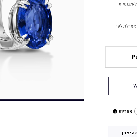
לאלגנטיות
 אמרלד, לפי
Pu
W
אחריות
i
היצרן