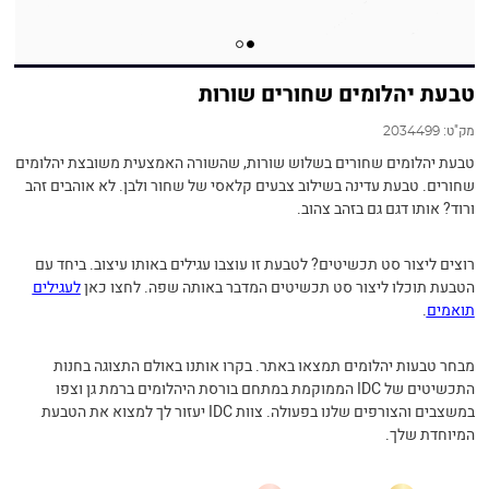
טבעת יהלומים שחורים שורות
מק"ט:
2034499
טבעת יהלומים שחורים בשלוש שורות, שהשורה האמצעית משובצת יהלומים
שחורים. טבעת עדינה בשילוב צבעים קלאסי של שחור ולבן. לא אוהבים זהב
ורוד? אותו דגם גם בזהב צהוב.
רוצים ליצור סט תכשיטים? לטבעת זו עוצבו עגילים באותו עיצוב. ביחד עם
הטבעת תוכלו ליצור סט תכשיטים המדבר באותה שפה. לחצו כאן
לעגילים
תואמים
.
מבחר טבעות יהלומים תמצאו באתר. בקרו אותנו באולם התצוגה בחנות
התכשיטים של IDC הממוקמת במתחם בורסת היהלומים ברמת גן וצפו
במשצבים והצורפים שלנו בפעולה. צוות IDC יעזור לך למצוא את הטבעת
המיוחדת שלך.