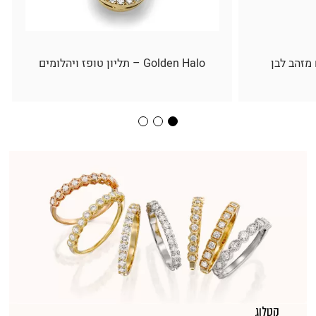
 מזהב לבן
Golden Halo – תליון טופז ויהלומים
קטלוג