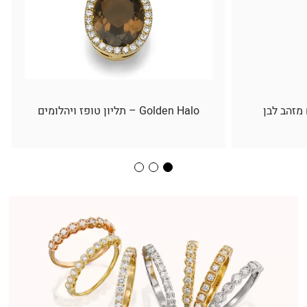
 מזהב לבן
Golden Halo – תליון טופז ויהלומים