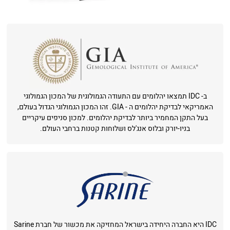
ב- IDC תמצאו יהלומים עם התעודה הגמולוגית של המכון הגמולוגי
האמריקאי לבדיקת יהלומים ה - GIA. זהו המכון הגמולוגי הגדול בעולם,
בעל התקן המחמיר ביותר לבדיקת יהלומים. למכון סניפים עיקריים
בניו-יורק ובלוס אנג'לס ושלוחות קטנות ברחבי העולם.
IDC היא החברה היחידה בישראל המחזיקה את מכשור של חברת Sarine