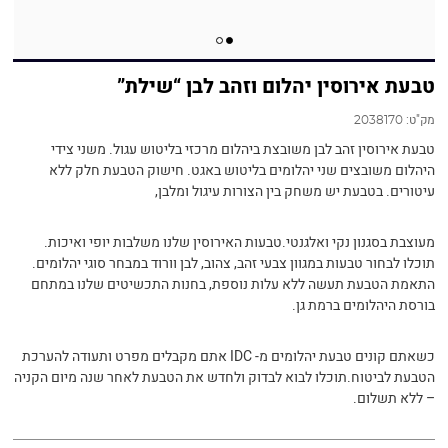
טבעת אירוסין יהלום וזהב לבן “שילת”
מק"ט:
2038170
טבעת אירוסין זהב לבן משובצת ביהלום מרכזי בליטוש עגול. משני צידי
היהלום משובצים שני יהלומים בליטוש באגט. חישוק הטבעת חלק ללא
עיטורים. בטבעת יש משחק בין הצורות עיגול ומלבן,
מעוצבת בסגנון נקי ואלגנטי.טבעות האירוסין שלנו משלבות יופי ואיכות.
תוכלו לבחור טבעות במגוון צבעי זהב, צהוב, לבן וורוד במבחר סוגי יהלומים.
התאמת הטבעת תעשה ללא עלות נוספת, בחנות התכשיטים שלנו במתחם
בורסת היהלומים ברמת גן.
כשאתם קונים טבעת יהלומים מ- IDC אתם מקבלים מפרט ותעודה להערכת
הטבעת לביטוח.תוכלו לבוא לבדוק ולחדש את הטבעת לאחר שנה מיום הקניה
– ללא תשלום.