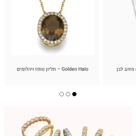
 מזהב לבן
Golden Halo – תליון טופז ויהלומים