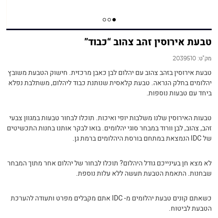
טבעת אירוסין זהב צהוב “כבוד”
מק"ט:
2039510
טבעת אירוסין בזהב צהוב עם יהלום לבן כאבן מרכזית. חישוק הטבעת משובץ
יהלומים בחלק הנראה. טבעת קלאסית שנותנת כבוד ליהלום, משתלבת נפלא
ביחד עם טבעות נוספות.
טבעות האירוסין שלנו משלבות יופי ואיכות. תוכלו לבחור טבעות במגוון צבעי
זהב, צהוב, לבן וורוד במבחר סוגי יהלומים. בואו לבקר אותנו בחנות התכשיטים
של IDC הנמצאת במתחם בורסת היהלומים ברמת גן.
לא מצא חן בעינייכם גודל היהלום? תוכלו לבחור של יהלום אחר מתוך המבחר
שבחנות. התאמת הטבעת תעשה ללא עלות נוספת.
כשאתם קונים טבעת יהלומים מ- IDC אתם מקבלים מפרט ותעודה להערכת
הטבעת לביטוח.