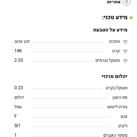
אחריות
מידע טכני:
מידע על הטבעת
מתכת
זהב צהוב
קרט
14K
משקל בגרמים
2.53
יהלום מרכזי
משקל בקרט
0.23
סוג האבן
יהלום
צורת ליטוש
עגול
צבע
F
ניקיון
SI1
מספר האבנים
1